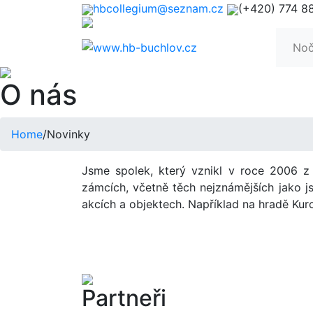
hbcollegium@seznam.cz
(+420) 774 8
Noč
O nás
Home
/
Novinky
Jsme spolek, který vznikl v roce 2006 z 
zámcích, včetně těch nejznámějších jako j
akcích a objektech. Například na hradě Kur
Partneři