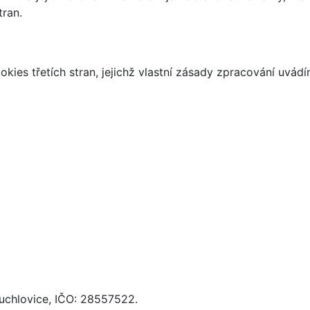
tran.
kies třetích stran, jejichž vlastní zásady zpracování uvád
Buchlovice, IČO: 28557522.